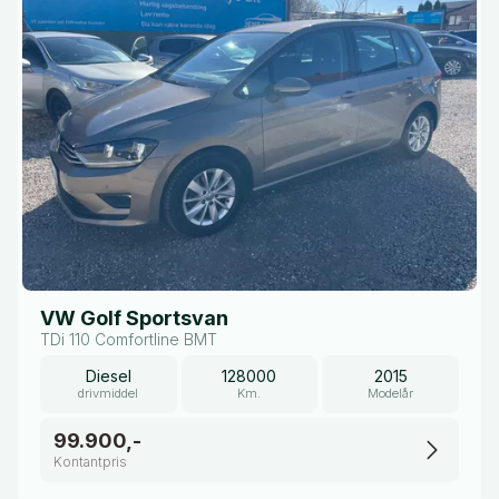
VW Golf Sportsvan
TDi 110 Comfortline BMT
Diesel
128000
2015
drivmiddel
Km.
Modelår
99.900,-
Kontantpris