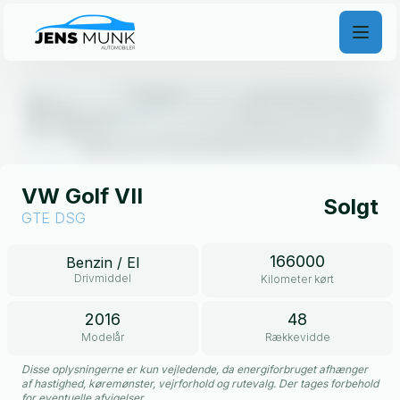
Åben galleri
VW Golf VII
Solgt
GTE DSG
166000
Benzin / El
Drivmiddel
Kilometer kørt
2016
48
Modelår
Rækkevidde
Disse oplysningerne er kun vejledende, da energiforbruget afhænger
af hastighed, køremønster, vejrforhold og rutevalg. Der tages forbehold
for eventuelle afvigelser.