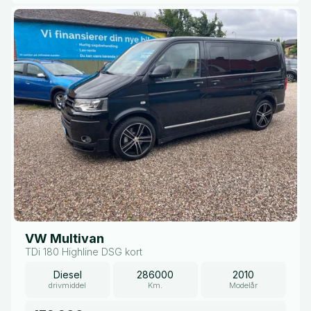
VW Multivan
TDi 180 Highline DSG kort
Diesel
286000
2010
drivmiddel
Km.
Modelår