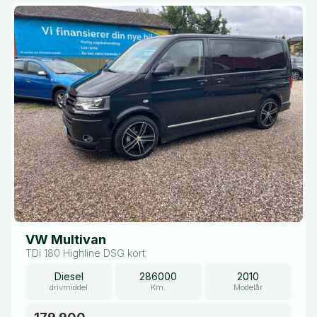
VW Multivan
TDi 180 Highline DSG kort
Diesel
286000
2010
drivmiddel
Km.
Modelår