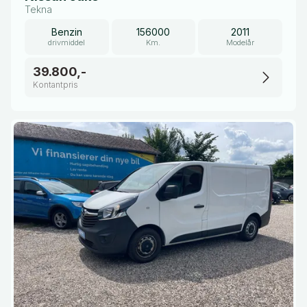
Tekna
Benzin
156000
2011
drivmiddel
Km.
Modelår
39.800,-
Kontantpris