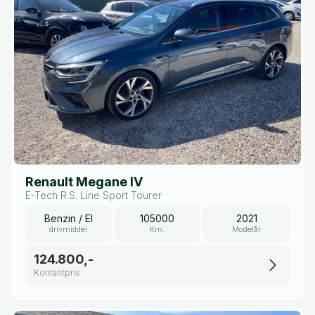
Renault Megane IV
E-Tech R.S. Line Sport Tourer
Benzin / El
105000
2021
drivmiddel
Km.
Modelår
124.800,-
Kontantpris