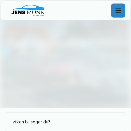
Find
drømmebilen
Find din drømmebil hos os, uanset om du søger fart,
komfort eller økonomi. Vores brede udvalg og
ekspertise sikrer, at du kører herfra med den helt
rigtige bil. Besøg os i dag og lad os gøre din drøm til
virkelighed!