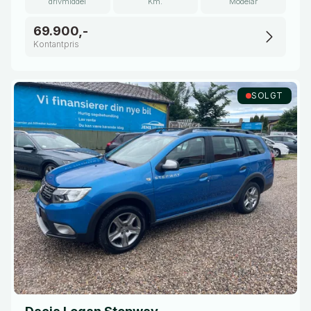
drivmiddel
Km.
Modelår
69.900,-
Kontantpris
SOLGT