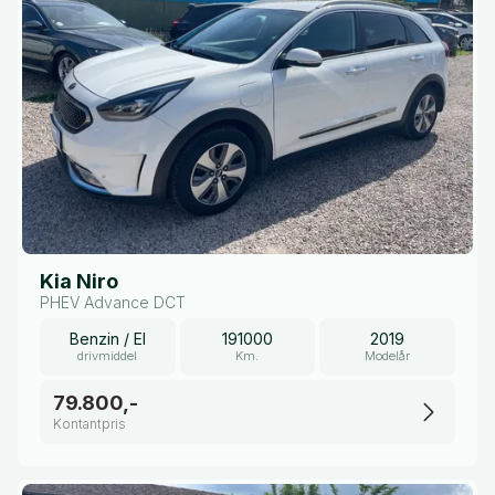
Kia Niro
PHEV Advance DCT
Benzin / El
191000
2019
drivmiddel
Km.
Modelår
79.800,-
Kontantpris