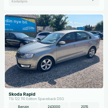
Kontantpris
Skoda Rapid
TSi 122 110 Edition Spaceback DSG
Benzin
243000
2015