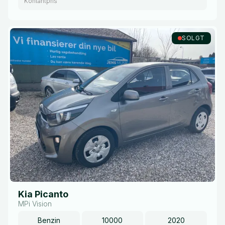
Kontantpris
SOLGT
Kia Picanto
MPi Vision
Benzin
10000
2020