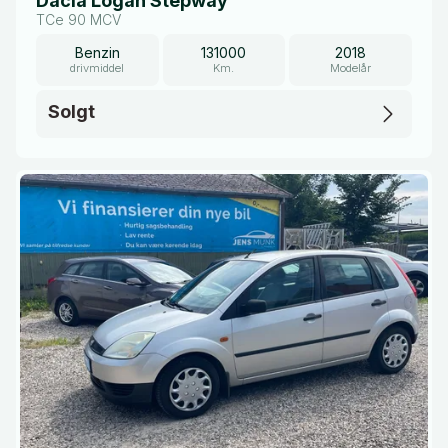
Dacia Logan Stepway
TCe 90 MCV
Benzin
131000
2018
drivmiddel
Km.
Modelår
Solgt