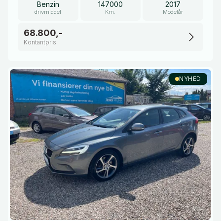
Benzin
147000
2017
drivmiddel
Km.
Modelår
68.800,-
Kontantpris
NYHED