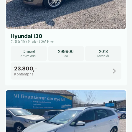
Hyundai i30
CRDi 110 Style CW Eco
Diesel
299900
2013
drivmiddel
Km.
Modelår
23.800,-
Kontantpris