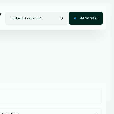
r
Hvilken bil søger du?
44 36 08 98