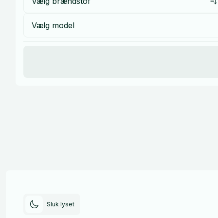
Vælg brændstof
Vælg model
Sluk lyset