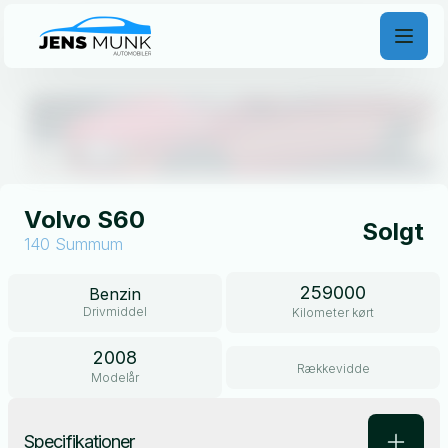
Åben galleri
Volvo S60
Solgt
140 Summum
259000
Benzin
Drivmiddel
Kilometer kørt
2008
Rækkevidde
Modelår
Specifikationer