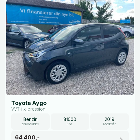
Toyota Aygo
VVT-i x-pression
Benzin
81000
2019
drivmiddel
Km.
Modelår
64.400,-