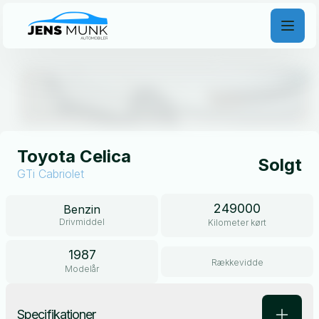
Åben galleri
Toyota Celica
Solgt
GTi Cabriolet
249000
Benzin
Drivmiddel
Kilometer kørt
1987
Rækkevidde
Modelår
Specifikationer