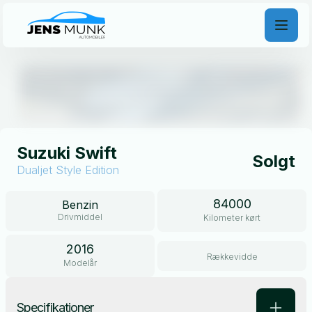
Åben galleri
Suzuki Swift
Solgt
Dualjet Style Edition
84000
Benzin
Drivmiddel
Kilometer kørt
2016
Rækkevidde
Modelår
Specifikationer