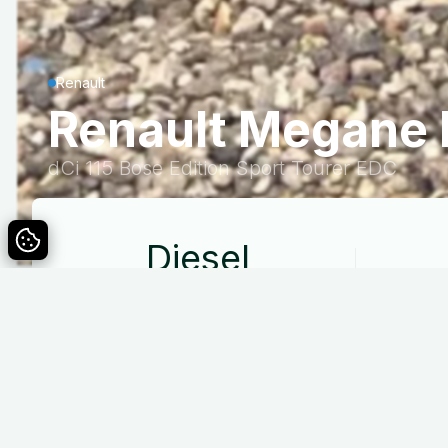
Renault
Renault Megane 
dCi 115 Bose Edition Sport Tourer EDC
Diesel
Drivmiddel
Specifikationer