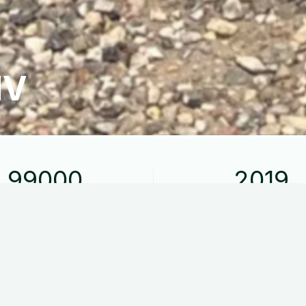
IV
99000
2019
Kilometer kørt
Modelår