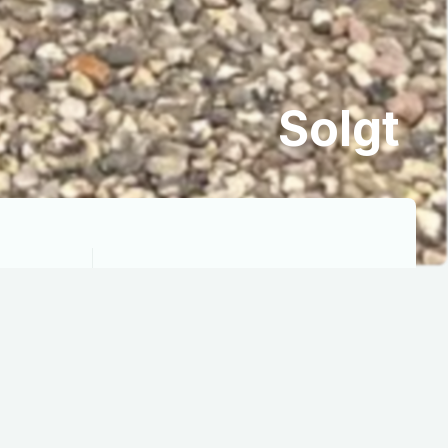
Solgt
Rækkevidde