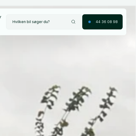
r
Hvilken bil søger du?
44 36 08 98