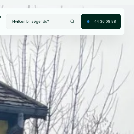
r
Hvilken bil søger du?
44 36 08 98