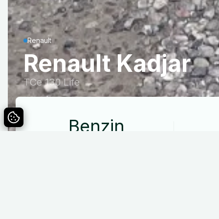
Renault
Renault Kadjar
TCe 130 Life
Benzin
Drivmiddel
Specifikationer