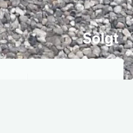
Solgt
Rækkevidde