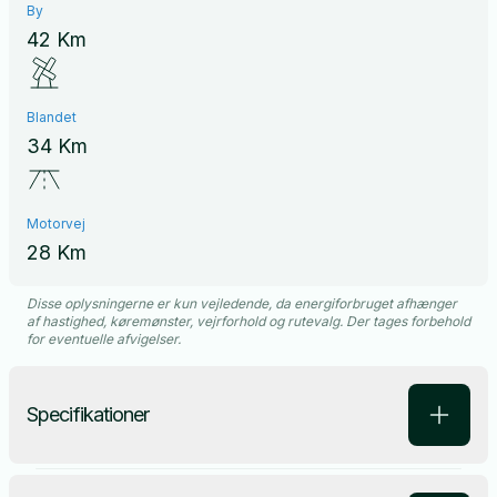
By
42 Km
Blandet
34 Km
Motorvej
28 Km
Disse oplysningerne er kun vejledende, da energiforbruget afhænger
af hastighed, køremønster, vejrforhold og rutevalg. Der tages forbehold
for eventuelle afvigelser.
Specifikationer