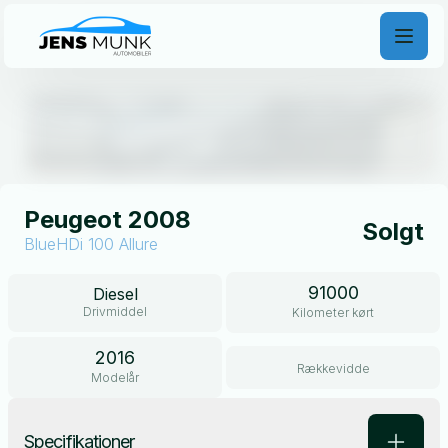
Åben galleri
Peugeot 2008
Solgt
BlueHDi 100 Allure
91000
Diesel
Drivmiddel
Kilometer kørt
2016
Rækkevidde
Modelår
Specifikationer