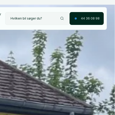
r
Hvilken bil søger du?
44 36 08 98