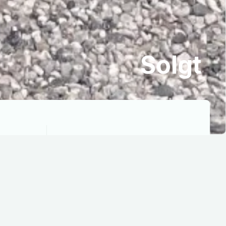
Solgt
Rækkevidde