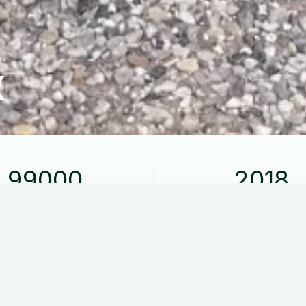
X
99000
2018
Kilometer kørt
Modelår