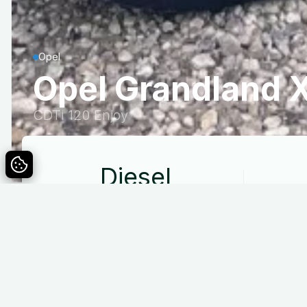
Opel
Opel Grandland 
CDTi 120 Enjoy
Diesel
Drivmiddel
Specifikationer