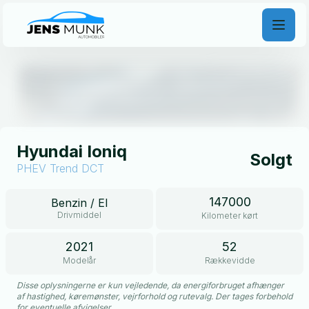
Åben galleri
Hyundai Ioniq
Solgt
PHEV Trend DCT
147000
Benzin / El
Drivmiddel
Kilometer kørt
2021
52
Modelår
Rækkevidde
Disse oplysningerne er kun vejledende, da energiforbruget afhænger
af hastighed, køremønster, vejrforhold og rutevalg. Der tages forbehold
for eventuelle afvigelser.