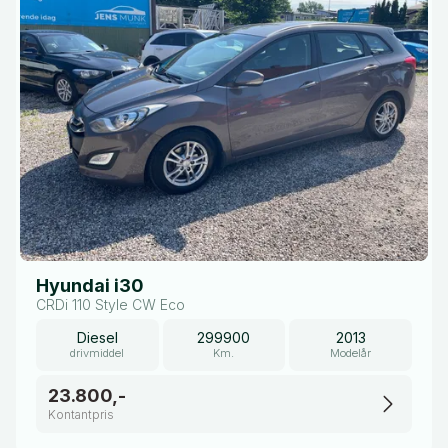
Hyundai i30
CRDi 110 Style CW Eco
Diesel
299900
2013
drivmiddel
Km.
Modelår
23.800,-
Kontantpris