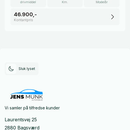
drivmiddel
Km.
Modelår
46.900,-
Kontantpris
Sluk lyset
Vi samler på tilfredse kunder
Laurentsvej 25
2880 Bagsværd