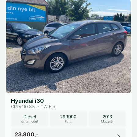
Hyundai i30
CRDi 110 Style CW Eco
Diesel
299900
2013
drivmiddel
Km.
Modelår
23.800,-