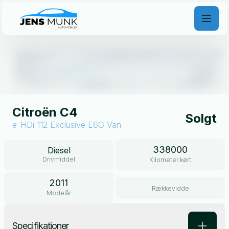
Åben galleri
Citroën C4
Solgt
e-HDi 112 Exclusive E6G Van
338000
Diesel
Drivmiddel
Kilometer kørt
2011
Rækkevidde
Modelår
Specifikationer