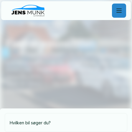
Find
drømmebilen
Find din drømmebil hos os, uanset om du søger fart,
komfort eller økonomi. Vores brede udvalg og
ekspertise sikrer, at du kører herfra med den helt
rigtige bil. Besøg os i dag og lad os gøre din drøm til
virkelighed!