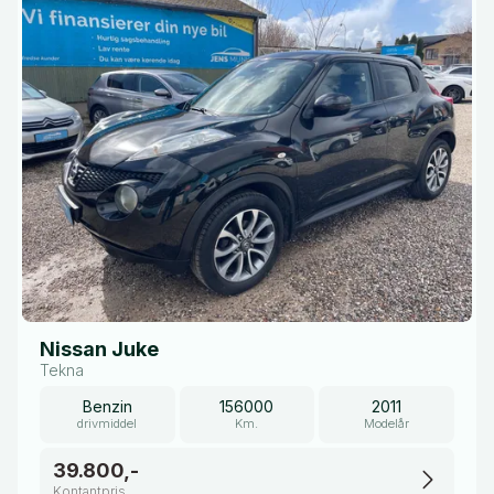
Nissan Juke
Tekna
Benzin
156000
2011
drivmiddel
Km.
Modelår
39.800,-
Kontantpris